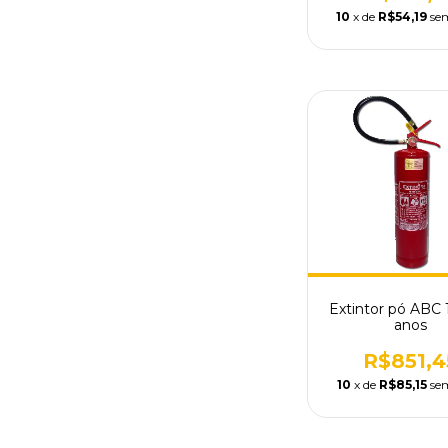
10
x de
R$54,19
se
Extintor pó ABC 
anos
R$851,4
10
x de
R$85,15
se