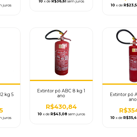
10
x de
R$36,61
sem juros
m juros
10
x de
R$23,
Extintor pó ABC 8 kg 1
12 kg 5
Extintor pó 
ano
ano
R$430,84
5
R$35
10
x de
R$43,08
sem juros
m juros
10
x de
R$35,