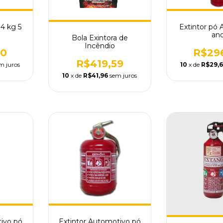
4 kg 5
Extintor pó 
an
Bola Exintora de
Incêndio
00
R$29
R$419,59
m juros
10
x de
R$29,
10
x de
R$41,96
sem juros
tivo pó
Extintor Automotivo pó