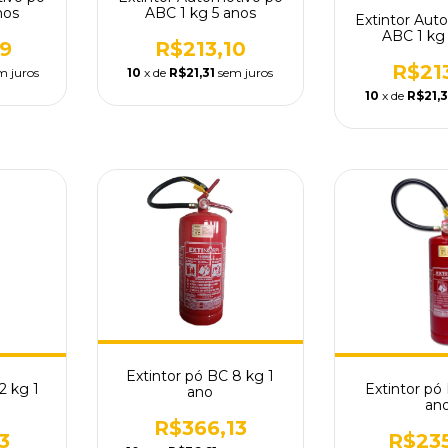
nos
ABC 1 kg 5 anos
Extintor Aut
ABC 1 kg
9
R$213,10
R$21
m juros
10
x de
R$21,31
sem juros
10
x de
R$21,3
Extintor pó BC 8 kg 1
2 kg 1
Extintor pó
ano
an
R$366,13
3
R$23