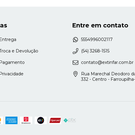
cas
Entre em contato
 Entrega
5554996002117
 Troca e Devolução
(54) 3268-1515
e Pagamento
contato@extinfar.com.br
 Privacidade
Rua Marechal Deodoro da
332 - Centro - Farroupilh