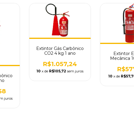
Extintor Gás Carbônico
CO2 4 kg 1 ano
Extintor
Mecânica 1
R$1.057,24
R$57
10
x de
R$105,72
sem juros
bônico
10
x de
R$57,7
no
58
m juros