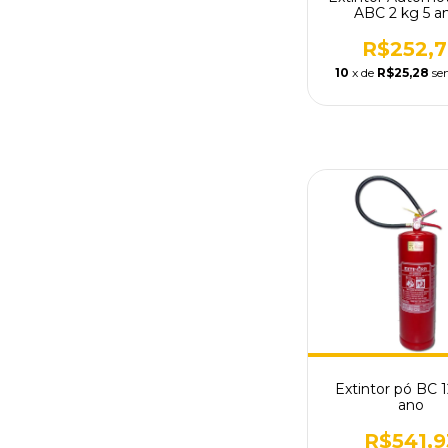
ABC 2 kg 5 a
R$252,7
10
x de
R$25,28
se
Extintor pó BC 1
ano
R$541,9