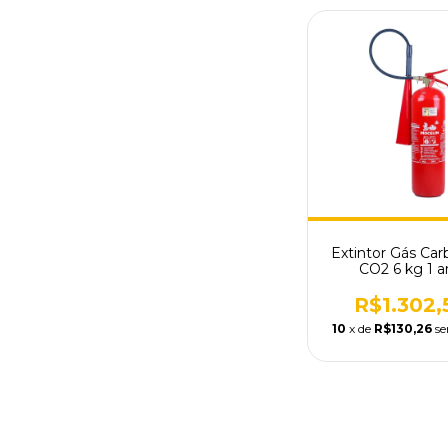
Extintor Gás Car
CO2 6 kg 1 a
R$1.302,
10
x de
R$130,26
se