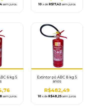
54
sem juros
10
x de
R$17,42
sem juros
ABC 6 kg 5
Extintor pó ABC 8 kg 5
s
anos
4,76
R$482,49
48
sem juros
10
x de
R$48,25
sem juros