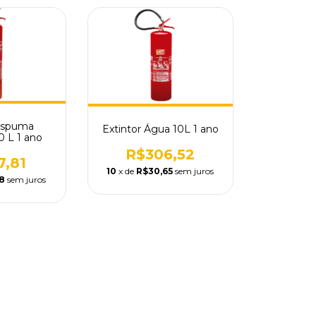
 Espuma
Extintor Água 10L 1 ano
0 L 1 ano
R$306,52
7,81
10
x de
R$30,65
sem juros
8
sem juros