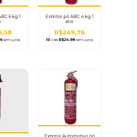
ABC 6 kg 1
Extintor pó ABC 4 kg 1
o
ano
6,58
R$249,76
66
sem juros
10
x de
R$24,98
sem juros
Extintor Automotivo pó