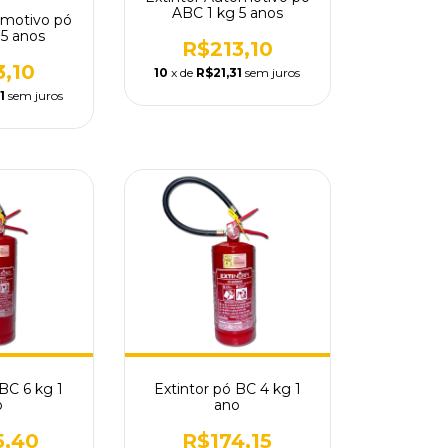
ABC 1 kg 5 anos
omotivo pó
 5 anos
R$213,10
3,10
10
x de
R$21,31
sem juros
1
sem juros
 BC 6 kg 1
Extintor pó BC 4 kg 1
o
ano
5,40
R$174,15