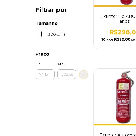
Filtrar por
Extintor Pó ABC 
anos
Tamanho
R$298,
1.300kg (1)
10
x de
R$29,80
se
Preço
De
Até
Extintor Automo