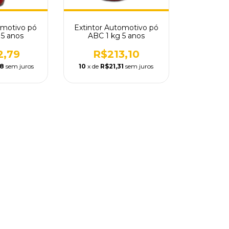
omotivo pó
Extintor Automotivo pó
 5 anos
ABC 1 kg 5 anos
2,79
R$213,10
28
sem juros
10
x de
R$21,31
sem juros