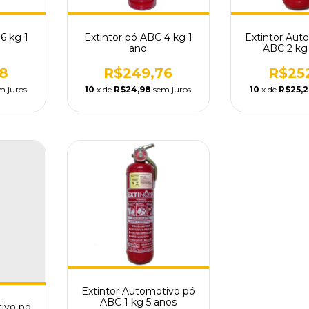
6 kg 1
Extintor pó ABC 4 kg 1
Extintor Aut
ano
ABC 2 kg
8
R$249,76
R$25
m juros
10
x de
R$24,98
sem juros
10
x de
R$25,
Extintor Automotivo pó
ABC 1 kg 5 anos
tivo pó