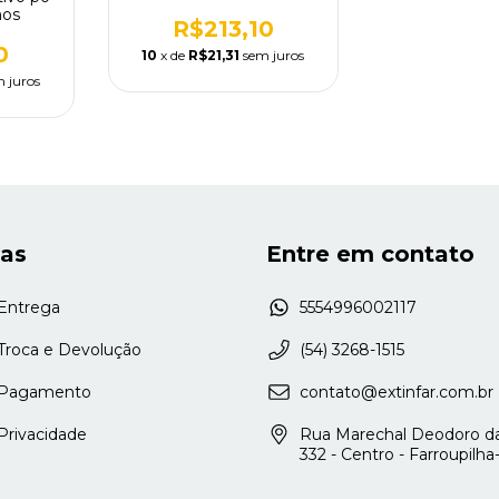
nos
R$213,10
0
10
x de
R$21,31
sem juros
 juros
cas
Entre em contato
 Entrega
5554996002117
 Troca e Devolução
(54) 3268-1515
e Pagamento
contato@extinfar.com.br
 Privacidade
Rua Marechal Deodoro da
332 - Centro - Farroupilh