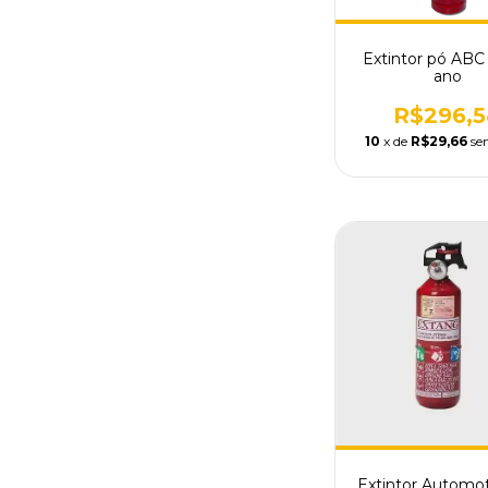
Extintor pó ABC 
ano
R$296,5
10
x de
R$29,66
se
Extintor Automo