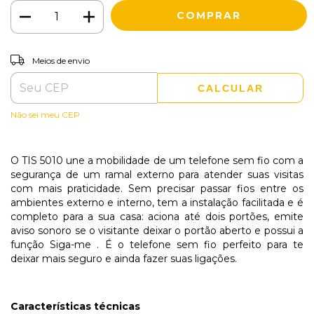
ALTERAR CEP
Entregas para o CEP:
Meios de envio
CALCULAR
Não sei meu CEP
O TIS 5010 une a mobilidade de um telefone sem fio com a
segurança de um ramal externo para atender suas visitas
com mais praticidade. Sem precisar passar fios entre os
ambientes externo e interno, tem a instalação facilitada e é
completo para a sua casa: aciona até dois portões, emite
aviso sonoro se o visitante deixar o portão aberto e possui a
função Siga-me . É o telefone sem fio perfeito para te
deixar mais seguro e ainda fazer suas ligações.
Características técnicas