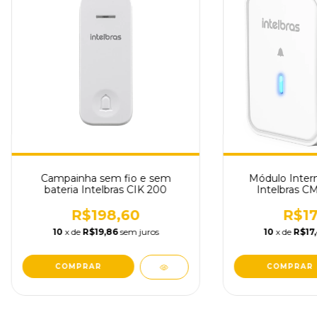
Campainha sem fio e sem
Módulo Inter
bateria Intelbras CIK 200
Intelbras CM
R$198,60
R$17
10
x de
R$19,86
sem juros
10
x de
R$17